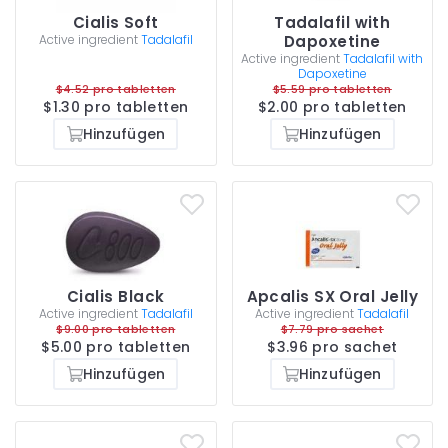
Cialis Soft
Tadalafil with
Active ingredient
Tadalafil
Dapoxetine
Active ingredient
Tadalafil with
Dapoxetine
$4.52 pro tabletten
$5.59 pro tabletten
$1.30 pro tabletten
$2.00 pro tabletten
Hinzufügen
Hinzufügen
Cialis Black
Apcalis SX Oral Jelly
Active ingredient
Tadalafil
Active ingredient
Tadalafil
$9.00 pro tabletten
$7.79 pro sachet
$5.00 pro tabletten
$3.96 pro sachet
Hinzufügen
Hinzufügen