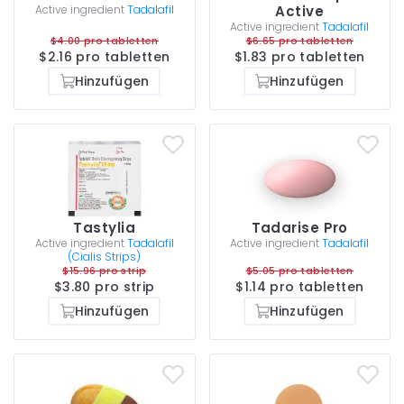
Active ingredient
Tadalafil
Active
Active ingredient
Tadalafil
$4.00 pro tabletten
$6.65 pro tabletten
$2.16 pro tabletten
$1.83 pro tabletten
Hinzufügen
Hinzufügen
Tastylia
Tadarise Pro
Active ingredient
Tadalafil
Active ingredient
Tadalafil
(Cialis Strips)
$15.96 pro strip
$5.05 pro tabletten
$3.80 pro strip
$1.14 pro tabletten
Hinzufügen
Hinzufügen