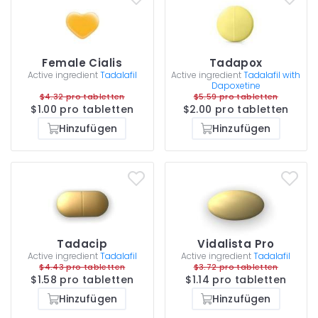
Female Cialis
Tadapox
Active ingredient
Tadalafil
Active ingredient
Tadalafil with
Dapoxetine
$4.32 pro tabletten
$5.59 pro tabletten
$1.00 pro tabletten
$2.00 pro tabletten
Hinzufügen
Hinzufügen
Tadacip
Vidalista Pro
Active ingredient
Tadalafil
Active ingredient
Tadalafil
$4.43 pro tabletten
$3.72 pro tabletten
$1.58 pro tabletten
$1.14 pro tabletten
Hinzufügen
Hinzufügen