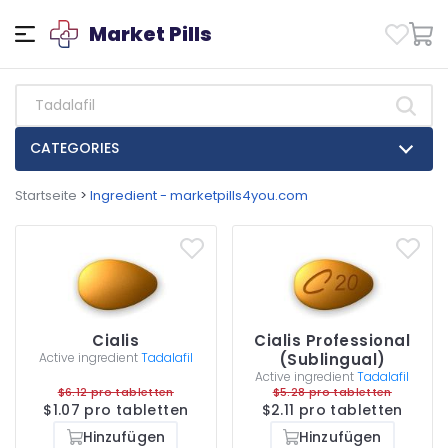
Market Pills
CATEGORIES
Startseite
>
Ingredient - marketpills4you.com
Cialis
Cialis Professional
Active ingredient
Tadalafil
(Sublingual)
Active ingredient
Tadalafil
$6.12 pro tabletten
$5.28 pro tabletten
$1.07 pro tabletten
$2.11 pro tabletten
Hinzufügen
Hinzufügen