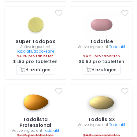
Super Tadapox
Tadarise
Active ingredient
Active ingredient
Tadalafil
Tadalafil/dapoxetine
$4.26 pro tabletten
$4.26 pro tabletten
$1.83 pro tabletten
$0.80 pro tabletten
Hinzufügen
Hinzufügen
Tadalista
Tadalis SX
Professional
Active ingredient
Tadalafil
Active ingredient
Tadalafil
$7.05 pro tabletten
$4.39 pro tabletten