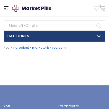
Market Pills
CATEGORIES
Koti
>
Ingredient - marketpills4you.com
Koti
Ota Yhteyttä