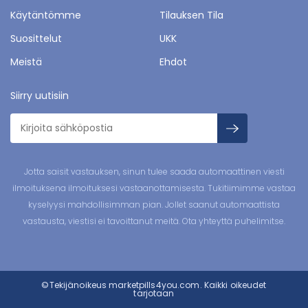
Käytäntömme
Tilauksen Tila
Suosittelut
UKK
Meistä
Ehdot
Siirry uutisiin
Jotta saisit vastauksen, sinun tulee saada automaattinen viesti
ilmoituksena ilmoituksesi vastaanottamisesta. Tukitiimimme vastaa
kyselyysi mahdollisimman pian. Jollet saanut automaattista
vastausta, viestisi ei tavoittanut meitä. Ota yhteyttä puhelimitse.
©Tekijänoikeus
marketpills4you.com.
Kaikki oikeudet
tarjotaan