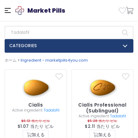
Market Pills
CATEGORIES
ホーム
>
Ingredient - marketpills4you.com
Cialis
Cialis Professional
Active ingredient
Tadalafil
(Sublingual)
Active ingredient
Tadalafil
$6.12 当たり ピル
$5.28 当たり ピル
$1.07 当たり ピル
$2.11 当たり ピル
加える
加える