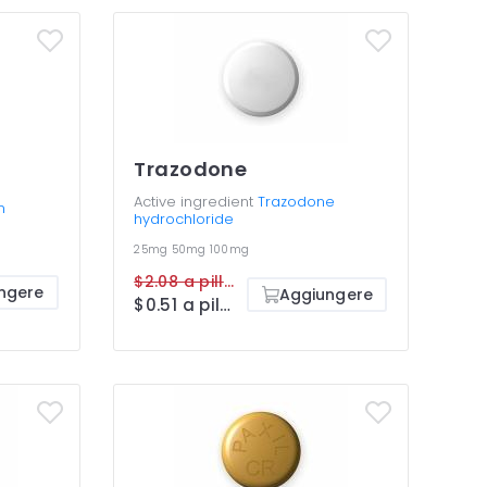
Trazodone
Active ingredient
Trazodone
m
hydrochloride
25mg
50mg
100mg
$2.08 a pillola
ngere
Aggiungere
$0.51 a pillola