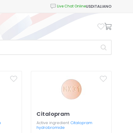
USD
ITALIANO
Citalopram
n
Active ingredient
Citalopram
hydrobromide