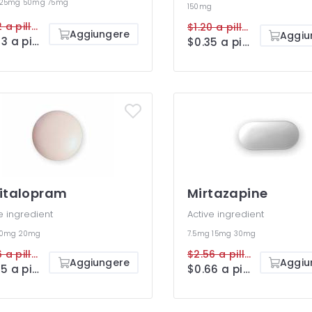
25mg
50mg
75mg
150mg
$1.92 a pillola
$1.20 a pillola
Aggiungere
Aggiu
$0.43 a pillola
$0.35 a pillola
italopram
Mirtazapine
e ingredient
Active ingredient
10mg
20mg
7.5mg
15mg
30mg
$1.76 a pillola
$2.56 a pillola
Aggiungere
Aggiu
$0.55 a pillola
$0.66 a pillola