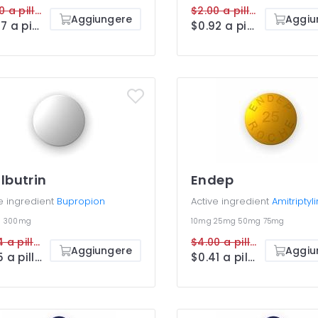
$2.00 a pillola
$2.00 a pillola
Aggiungere
Aggiu
$0.57 a pillola
$0.92 a pillola
lbutrin
Endep
e ingredient
Bupropion
Active ingredient
Amitriptyl
g
300mg
10mg
25mg
50mg
75mg
$4.14 a pillola
$4.00 a pillola
Aggiungere
Aggiu
$1.25 a pillola
$0.41 a pillola