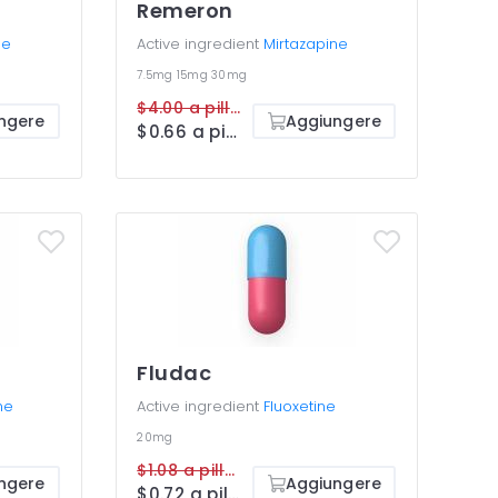
Remeron
ne
Active ingredient
Mirtazapine
7.5mg
15mg
30mg
$4.00 a pillola
ngere
Aggiungere
$0.66 a pillola
Fludac
ne
Active ingredient
Fluoxetine
20mg
$1.08 a pillola
ngere
Aggiungere
$0.72 a pillola