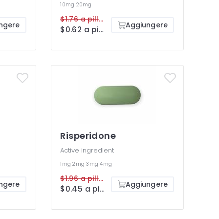
10mg
20mg
$1.76 a pillola
ngere
Aggiungere
$0.62 a pillola
Risperidone
Active ingredient
1mg
2mg
3mg
4mg
$1.96 a pillola
ngere
Aggiungere
$0.45 a pillola