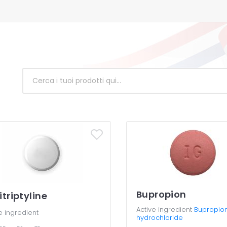
Bupropion
triptyline
Active ingredient
Bupropio
e ingredient
hydrochloride