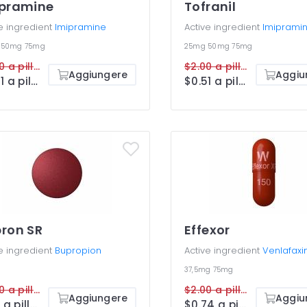
pramine
Tofranil
e ingredient
Imipramine
Active ingredient
Imiprami
g
50mg
75mg
25mg
50mg
75mg
$2.00 a pillola
$2.00 a pillola
Aggiungere
Aggiu
$0.51 a pillola
$0.51 a pillola
ron SR
Effexor
e ingredient
Bupropion
Active ingredient
Venlafaxi
g
37,5mg
75mg
$2.00 a pillola
$2.00 a pillola
Aggiungere
Aggiu
$1.17 a pillola
$0.74 a pillola