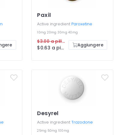
Paxil
am
Active ingredient
Paroxetine
10mg
20mg
30mg
40mg
$3.00 a pillola
ngere
Aggiungere
$0.63 a pillola
Desyrel
ne
Active ingredient
Trazodone
25mg
50mg
100mg