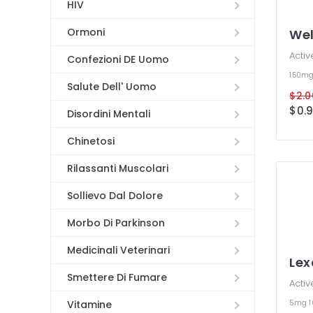
HIV
Ormoni
Wel
Activ
Confezioni DE Uomo
150m
Salute Dell' Uomo
Disordini Mentali
Chinetosi
Rilassanti Muscolari
Sollievo Dal Dolore
Morbo Di Parkinson
Medicinali Veterinari
Lex
Smettere Di Fumare
Activ
5mg
Vitamine