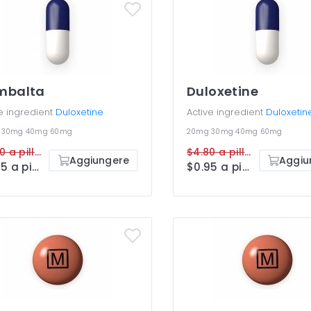
mbalta
Duloxetine
e ingredient
Duloxetine
Active ingredient
Duloxetin
g
30mg
40mg
60mg
20mg
30mg
40mg
60mg
$4.80 a pillola
$4.80 a pillola
Aggiungere
Aggiu
$0.95 a pillola
$0.95 a pillola