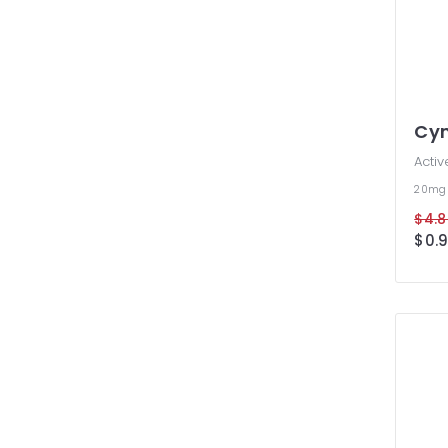
Cy
Activ
20m