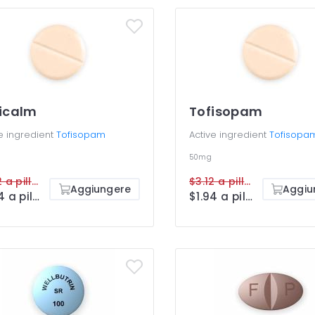
icalm
Tofisopam
e ingredient
Tofisopam
Active ingredient
Tofisopa
50mg
$3.12 a pillola
$3.12 a pillola
Aggiungere
Aggiu
$1.94 a pillola
$1.94 a pillola