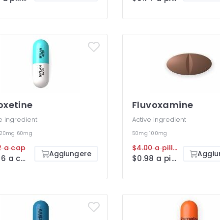
oxetine
Fluvoxamine
e ingredient
Active ingredient
20mg
60mg
50mg
100mg
2 a cap
$4.00 a pillola
Aggiungere
Aggiu
$0.46 a cap
$0.98 a pillola