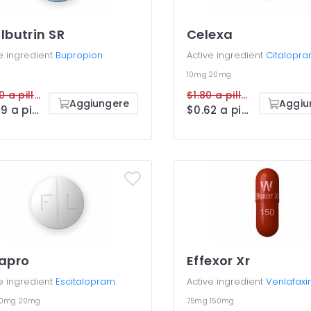
lbutrin SR
Celexa
e ingredient
Bupropion
Active ingredient
Citalopr
g
10mg
20mg
$2.00 a pillola
$1.80 a pillola
Aggiungere
Aggiu
$0.99 a pillola
$0.62 a pillola
apro
Effexor Xr
e ingredient
Escitalopram
Active ingredient
Venlafaxi
10mg
20mg
75mg
150mg