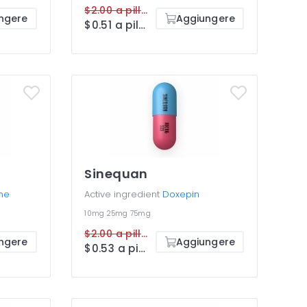
$2.00 a pillola
ngere
Aggiungere
$0.51 a pillola
Sinequan
ine
Active ingredient
Doxepin
10mg
25mg
75mg
$2.00 a pillola
ngere
Aggiungere
$0.53 a pillola