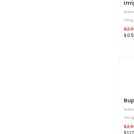
Imi
Activ
25m
Bup
Activ
150m