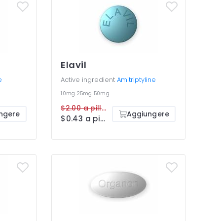
Elavil
e
Active ingredient
Amitriptyline
10mg
25mg
50mg
$2.00 a pillola
ngere
Aggiungere
$0.43 a pillola