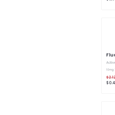
Flu
Activ
10mg
$2.1