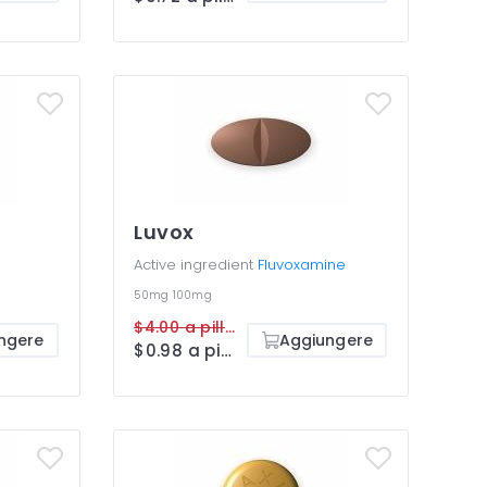
Luvox
Active ingredient
Fluvoxamine
50mg
100mg
$4.00 a pillola
ngere
Aggiungere
$0.98 a pillola