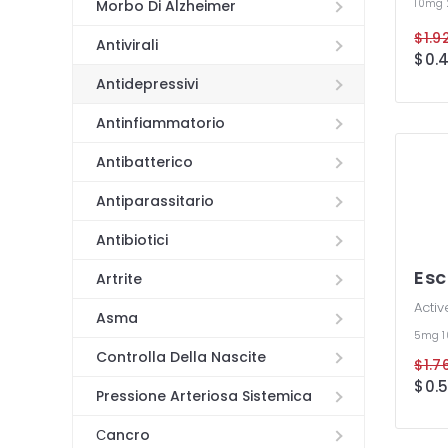
10mg
Morbo Di Alzheimer
Antivirali
Antidepressivi
Antinfiammatorio
Antibatterico
Antiparassitario
Antibiotici
Esc
Artrite
Activ
Asma
5mg
Controlla Della Nascite
Pressione Arteriosa Sistemica
Сancro