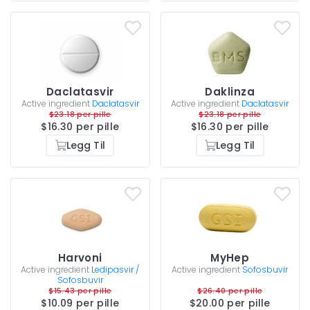
Daclatasvir
Daklinza
Active ingredient
Daclatasvir
Active ingredient
Daclatasvir
$23.18 per pille
$23.18 per pille
$16.30 per pille
$16.30 per pille
Legg Til
Legg Til
Harvoni
MyHep
Active ingredient
Ledipasvir /
Active ingredient
Sofosbuvir
Sofosbuvir
$15.43 per pille
$26.40 per pille
$10.09 per pille
$20.00 per pille