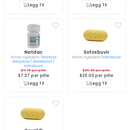
Legg Til
Legg Til
Natdac
Sofosbuvir
Active ingredient
Tenofovir
Active ingredient
Sofosbuvir
disoproxil / daclatasvir /
sofosbuvir
$11.78 per pille
$26.40 per pille
$7.37 per pille
$20.00 per pille
Legg Til
Legg Til