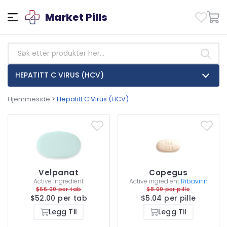
Market Pills
HEPATITT C VIRUS (HCV)
Hjemmeside
>
Hepatitt C Virus (HCV)
Velpanat
Copegus
Active ingredient
Active ingredient
Ribavirin
$66.00 per tab
$8.00 per pille
$52.00 per tab
$5.04 per pille
Legg Til
Legg Til