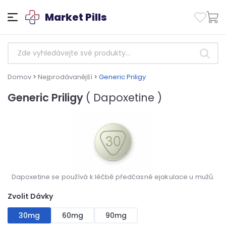
Market Pills
Domov
>
Nejprodávanější
>
Generic Priligy
Generic Priligy
( Dapoxetine )
Dapoxetine se používá k léčbě předčasné ejakulace u mužů.
Zvolit Dávky
30mg
60mg
90mg