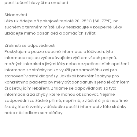
pocit točení hlavy či na omdlení.
Skladování
Léky ukládejte při pokojové teplotě 20-25°C (68-77°F), na
suchém a temném místě. Léky neskladujte v koupelně. Léky
ukládejte mimo dosah dětí a domácích zvířat.
Zřeknutí se odpovědnosti
Poskytujeme pouze obecné informace o léčivech, tyto
informace nejsou vyčerpávajícím výčtem všech pokynů,
možných interakcí s jinými léky nebo bezpečnostních opatření.
Informace ze stránky nelze využít pro samoléčbu ani pro
stanovení vlastní diagnózy. Jakékoli konkrétní pokyny pro
konkrétního pacienta by měly být dohodnuty s jeho lékárníkem
či ošetřujícím lékařem. Zříkáme se odpovědnosti za tyto
informace a za chyby, které mohou obsahovat. Nejsme
zodpovědní za žádné přímé, nepřímé, zvláštní či jiné nepřímé
škody, které vznikly v důsledku použití informací z této stránky
nebo následkem samoléčby.