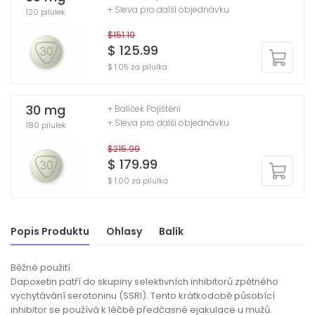
+ Sleva pro další objednávku
120 pilulek
$151.19
$ 125.99
$ 1.05 za pilulka
30 mg
+ Balíček Pojištění
+ Sleva pro další objednávku
180 pilulek
$215.99
$ 179.99
$ 1.00 za pilulka
Popis Produktu
Ohlasy
Balík
Běžné použití
Dapoxetin patří do skupiny selektivních inhibitorů zpětného
vychytávání serotoninu (SSRI). Tento krátkodobě působící
inhibitor se používá k léčbě předčasné ejakulace u mužů.