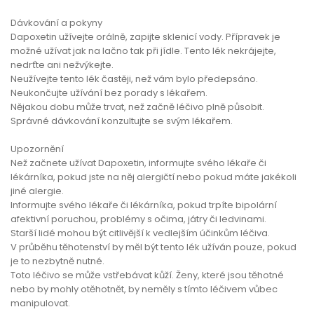
Dávkování a pokyny
Dapoxetin užívejte orálně, zapijte sklenicí vody. Přípravek je
možné užívat jak na lačno tak při jídle. Tento lék nekrájejte,
nedrťte ani nežvýkejte.
Neužívejte tento lék častěji, než vám bylo předepsáno.
Neukončujte užívání bez porady s lékařem.
Nějakou dobu může trvat, než začně léčivo plně působit.
Správné dávkování konzultujte se svým lékařem.
Upozornění
Než začnete užívat Dapoxetin, informujte svého lékaře či
lékárníka, pokud jste na něj alergičtí nebo pokud máte jakékoli
jiné alergie.
Informujte svého lékaře či lékárníka, pokud trpíte bipolární
afektivní poruchou, problémy s očima, játry či ledvinami.
Starší lidé mohou být citlivější k vedlejším účinkům léčiva.
V průběhu těhotenství by měl být tento lék užíván pouze, pokud
je to nezbytně nutné.
Toto léčivo se může vstřebávat kůží. Ženy, které jsou těhotné
nebo by mohly otěhotnět, by neměly s tímto léčivem vůbec
manipulovat.