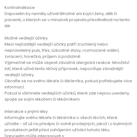
Kontraindikace
Dapoxetin by neměly užívat těhotné ani kojící ženy, děti či
pacienti, u kterých se v minulosti projevila přecitlivělost na tento
lék.
Možné vedlejší účinky
Mezi nejčastější vedlejší účinky patří zrychlený nebo
nepravidelný puls, třes, úzkostné stavy, rozmazané vidění,
zvracení, horečka, průjem a podobně.
Výjimečně se může objevit závažná alergická reakce. Množství
lidí, které užívá tento léčivý přípravek, nepociťuje závažnější
vedlejší účinky.
Obraťte se na svého lékaře či lékárníka, pokud potřebujete více
informací.
Pokud si všimnete vedlejších účinků, které zde nejsou uvedeny,
spojte se svým lékařem či lékárníkem.
Interakce s jinými léky
Informujte svého lékaře či lékárníka o všech lécích, které
užíváte - ať už na předpis či volně prodejných, jakož i o bylinných
produktech ještě před zahájením užívání tohoto léku.
Dapoxetin může interagovat s: