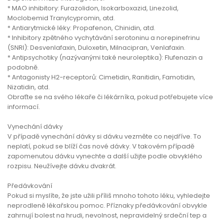
* MAO inhibitory: Furazolidon, Isokarboxazid, Linezolid,
Moclobemid Tranylcypromin, atd.
* Antiarytmické léky: Propafenon, Chinidin, atd.
* Inhibitory zpětného vychytávání serotoninu a norepinefrinu
(SNRI): Desvenlafaxin, Duloxetin, Milnacipran, Venlafaxin.
* Antipsychotiky (nazývanými také neuroleptika): Flufenazin a
podobně.
* Antagonisty H2-receptorů: Cimetidin, Ranitidin, Famotidin,
Nizatidin, atd.
Obraťte se na svého lékaře či lékárníka, pokud potřebujete více
informací.
Vynechání dávky
V případě vynechání dávky si dávku vezměte co nejdříve. To
neplatí, pokud se blíží čas nové dávky. V takovém případě
zapomenutou dávku vynechte a další užijte podle obvyklého
rozpisu. Neužívejte dávku dvakrát.
Předávkování
Pokud si myslíte, že jste užili příliš mnoho tohoto léku, vyhledejte
neprodleně lékařskou pomoc. Příznaky předávkování obvykle
zahrnují bolest na hrudi, nevolnost, nepravidelný srdeční tep a