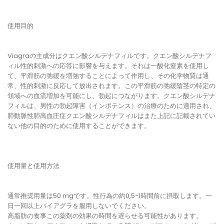
使用目的
Viagraの主成分はクエン酸シルデナフィルです。クエン酸シルデナフ
ィル性的刺激への応答に影響を与えます。それは一酸化窒素を使用し
て、平滑筋の弛緩を増強することによって作用し、その化学物質は通
常、性的刺激に反応して放出されます。この平滑筋の弛緩陰茎の特定の
領域への血流増加を可能にし、勃起につながります。クエン酸シルデナ
フィルは、男性の勃起障害（インポテンス）の治療のために適用され、
肺動脈性肺高血圧症クエン酸シルデナフィルはまた上記に記載されてい
ない他の目的のために使用することができます。
使用量と使用方法
通常推奨用量は50 mgです。性行為の約0,5-1時間前に摂取します。一
日一回以上バイアグラを服用しないでください。
高脂肪の食事この薬剤の効果の時間を遅らせる可能性があります。