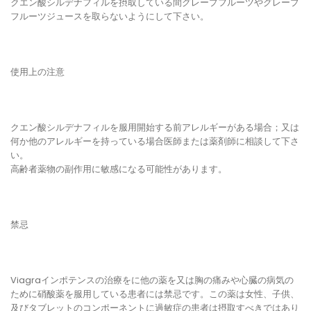
クエン酸シルデナフィルを摂取している間グレープフルーツやグレープ
フルーツジュースを取らないようにして下さい。
使用上の注意
クエン酸シルデナフィルを服用開始する前アレルギーがある場合；又は
何か他のアレルギーを持っている場合医師または薬剤師に相談して下さ
い。
高齢者薬物の副作用に敏感になる可能性があります。
禁忌
Viagraインポテンスの治療をに他の薬を又は胸の痛みや心臓の病気の
ために硝酸薬を服用している患者には禁忌です。この薬は女性、子供、
及びタブレットのコンポーネントに過敏症の患者は摂取すべきではあり