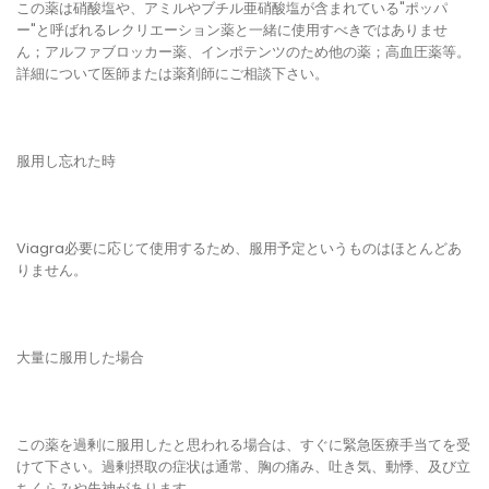
この薬は硝酸塩や、アミルやブチル亜硝酸塩が含まれている"ポッパ
ー"と呼ばれるレクリエーション薬と一緒に使用すべきではありませ
ん；アルファブロッカー薬、インポテンツのため他の薬；高血圧薬等。
詳細について医師または薬剤師にご相談下さい。
服用し忘れた時
Viagra必要に応じて使用するため、服用予定というものはほとんどあ
りません。
大量に服用した場合
この薬を過剰に服用したと思われる場合は、すぐに緊急医療手当てを受
けて下さい。過剰摂取の症状は通常、胸の痛み、吐き気、動悸、及び立
ちくらみや失神があります。