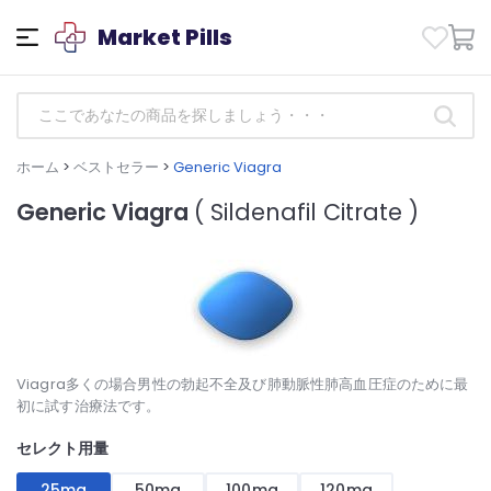
Market Pills
ホーム
>
ベストセラー
>
Generic Viagra
Generic Viagra
( Sildenafil Citrate )
Viagra多くの場合男性の勃起不全及び肺動脈性肺高血圧症のために最
初に試す治療法です。
セレクト用量
25mg
50mg
100mg
120mg