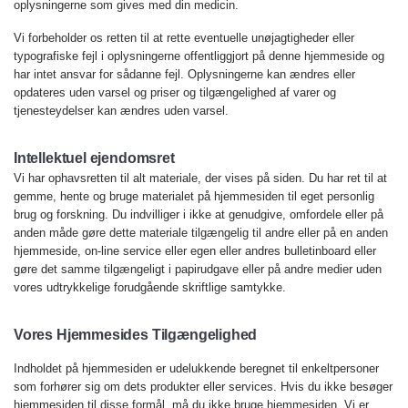
oplysningerne som gives med din medicin.
Vi forbeholder os retten til at rette eventuelle unøjagtigheder eller
typografiske fejl i oplysningerne offentliggjort på denne hjemmeside og
har intet ansvar for sådanne fejl. Oplysningerne kan ændres eller
opdateres uden varsel og priser og tilgængelighed af varer og
tjenesteydelser kan ændres uden varsel.
Intellektuel ejendomsret
Vi har ophavsretten til alt materiale, der vises på siden. Du har ret til at
gemme, hente og bruge materialet på hjemmesiden til eget personlig
brug og forskning. Du indvilliger i ikke at genudgive, omfordele eller på
anden måde gøre dette materiale tilgængelig til andre eller på en anden
hjemmeside, on-line service eller egen eller andres bulletinboard eller
gøre det samme tilgængeligt i papirudgave eller på andre medier uden
vores udtrykkelige forudgående skriftlige samtykke.
Vores Hjemmesides Tilgængelighed
Indholdet på hjemmesiden er udelukkende beregnet til enkeltpersoner
som forhører sig om dets produkter eller services. Hvis du ikke besøger
hjemmesiden til disse formål, må du ikke bruge hjemmesiden. Vi er