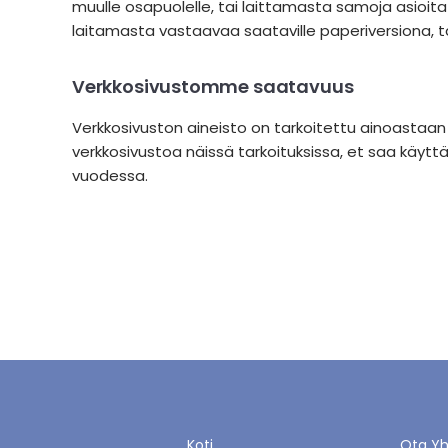
muulle osapuolelle, tai laittamasta samoja asioita s
laitamasta vastaavaa saataville paperiversiona, t
Verkkosivustomme saatavuus
Verkkosivuston aineisto on tarkoitettu ainoastaan
verkkosivustoa näissä tarkoituksissa, et saa käytt
vuodessa.
Koti
Ota Yh