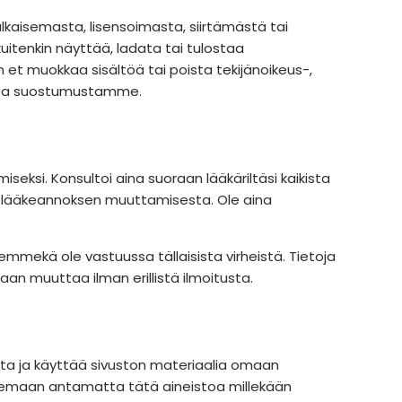
lkaisemasta, lisensoimasta, siirtämästä tai
kuitenkin näyttää, ladata tai tulostaa
 et muokkaa sisältöä tai poista tekijänoikeus-,
llista suostumustamme.
iseksi. Konsultoi aina suoraan lääkäriltäsi kaikista
si lääkeannoksen muuttamisesta. Ole aina
emmekä ole vastuussa tällaisista virheistä. Tietoja
an muuttaa ilman erillistä ilmoitusta.
adata ja käyttää sivuston materiaalia omaan
 olemaan antamatta tätä aineistoa millekään