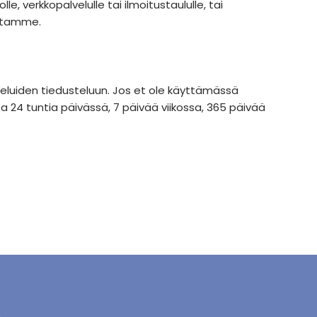
e, verkkopalvelulle tai ilmoitustaululle, tai
ustamme.
veluiden tiedusteluun. Jos et ole käyttämässä
a 24 tuntia päivässä, 7 päivää viikossa, 365 päivää
n