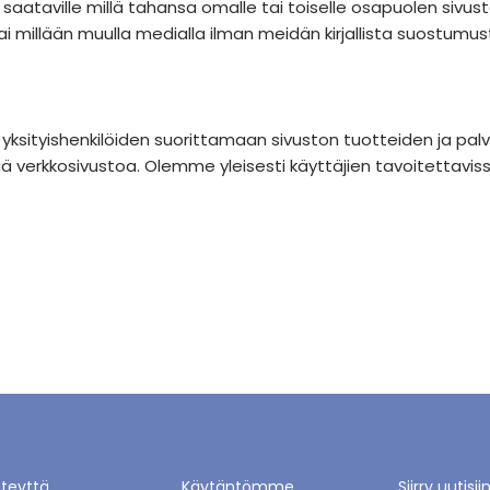
aataville millä tahansa omalle tai toiselle osapuolen sivustoll
ai millään muulla medialla ilman meidän kirjallista suostum
 yksityishenkilöiden suorittamaan sivuston tuotteiden ja pal
ää verkkosivustoa. Olemme yleisesti käyttäjien tavoitettaviss
teyttä
Käytäntömme
Siirry uutisii