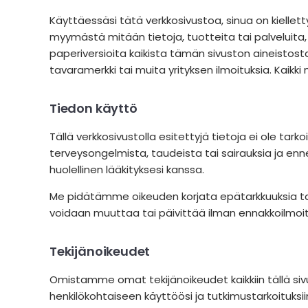
Käyttäessäsi tätä verkkosivustoa, sinua on kielle
myymästä mitään tietoja, tuotteita tai palveluita, j
paperiversioita kaikista tämän sivuston aineistost
tavaramerkki tai muita yrityksen ilmoituksia. Kaikk
Tiedon käyttö
Tällä verkkosivustolla esitettyjä tietoja ei ole tar
terveysongelmista, taudeista tai sairauksia ja en
huolellinen lääkityksesi kanssa.
Me pidätämme oikeuden korjata epätarkkuuksia tai pa
voidaan muuttaa tai päivittää ilman ennakkoilmoitu
Tekijänoikeudet
Omistamme omat tekijänoikeudet kaikkiin tällä sivus
henkilökohtaiseen käyttöösi ja tutkimustarkoituk