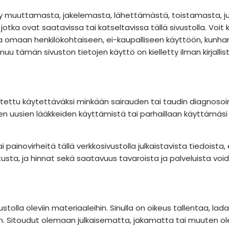
tty muuttamasta, jakelemasta, lähettämästä, toistamasta, ju
otka ovat saatavissa tai katseltavissa tällä sivustolla. Voit 
a omaan henkilökohtaiseen, ei-kaupalliseen käyttöön, kunhan
i muu tämän sivuston tietojen käyttö on kielletty ilman kirja
koitettu käytettäväksi minkään sairauden tai taudin diagnosoim
nen uusien lääkkeiden käyttämistä tai parhaillaan käyttämä
inovirheitä tällä verkkosivustolla julkaistavista tiedoista, 
sta, ja hinnat sekä saatavuus tavaroista ja palveluista voida
tolla oleviin materiaaleihin. Sinulla on oikeus tallentaa, l
siin. Sitoudut olemaan julkaisematta, jakamatta tai muuten