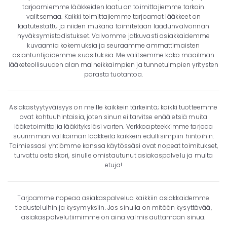
tarjoamiemme lääkkeiden laatu on toimittajiemme tarkoin
valitsemaa. Kaikki toimittajiemme tarjoamat lääkkeet on
laatutestattu ja niiden mukana toimitetaan laadunvalvonnan
hyväksymistodistukset. Valvomme jatkuvasti asiakkaidemme
kuvaamia kokemuksia ja seuraamme ammattimaisten
asiantuntijoidemme suosituksia. Me valitsemme koko maailman
lääketeollisuuden alan maineikkaimpien ja tunnetuimpien yritysten
parasta tuotantoa.
Asiakastyytyväisyys on meille kaikkein tärkeintä; kaikki tuotteemme
ovat kohtuuhintaisia, joten sinun ei tarvitse enää etsiä muita
lääketoimittajia lääkityksiäsi varten. Verkkoapteekkimme tarjoaa
suurimman valikoiman lääkkeitä kaikkein edullisimpiin hintoihin.
Toimiessasi yhtiömme kanssa käytössäsi ovat nopeat toimitukset,
turvattu ostoskori, sinulle omistautunut asiakaspalvelu ja muita
etuja!
Tarjoamme nopeaa asiakaspalvelua kaikkiin asiakkaidemme
tiedusteluihin ja kysymyksiin. Jos sinulla on mitään kysyttävää,
asiakaspalvelutiimimme on aina valmis auttamaan sinua.