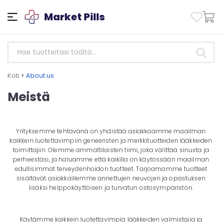
Market Pills
Koti
>
About us
Meistä
Yrityksemme tehtävänä on yhdistää asiakkaamme maailman
kaikkein luotettavimpiin geneeristen ja merkkituotteiden lääkkeiden
toimittajiin. Olemme ammattilaisten tiimi, joka välittää sinusta ja
perheestäsi, ja haluamme että kaikilla on käytössään maailman
edullisimmat terveydenhoidon tuotteet. Tarjoamamme tuotteet
sisältävät asiakkaillemme annettujen neuvojen ja opastuksen
lisäksi helppokäyttöisen ja turvatun ostosympäristön.
Käytämme kaikkein luotettavimpia lääkkeiden valmistajia ja