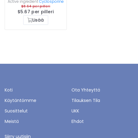
Active ingredient
Cyclosporine
$8.64 per pilleri
$5.67 per pilleri
Lisää
Koti
Ota Yhteyttä
Käytäntömme
Tilauksen Tila
Suosittelut
UKK
Meistä
Ehdot
Siirry uutisiin