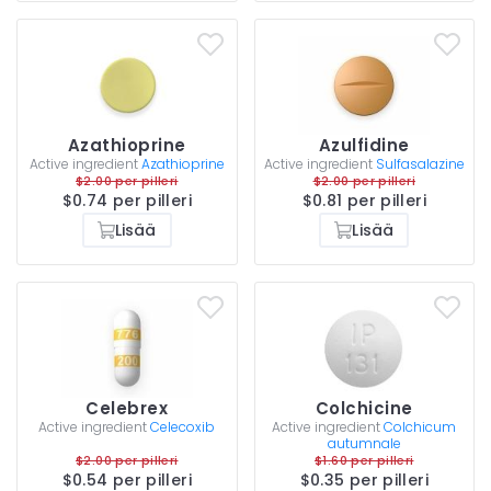
Azathioprine
Azulfidine
Active ingredient
Azathioprine
Active ingredient
Sulfasalazine
$2.00 per pilleri
$2.00 per pilleri
$0.74 per pilleri
$0.81 per pilleri
Lisää
Lisää
Celebrex
Colchicine
Active ingredient
Celecoxib
Active ingredient
Colchicum
autumnale
$2.00 per pilleri
$1.60 per pilleri
$0.54 per pilleri
$0.35 per pilleri