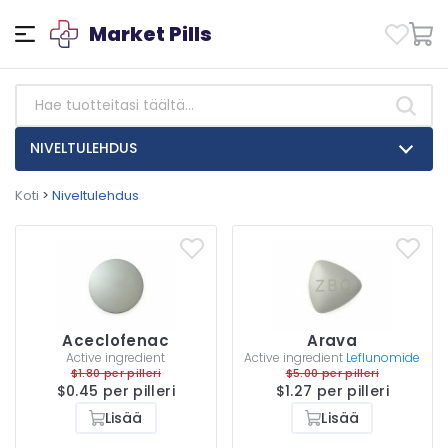
Market Pills
NIVELTULEHDUS
Koti
>
Niveltulehdus
Aceclofenac
Arava
Active ingredient
Active ingredient
Leflunomide
$1.80 per pilleri
$5.00 per pilleri
$0.45 per pilleri
$1.27 per pilleri
Lisää
Lisää