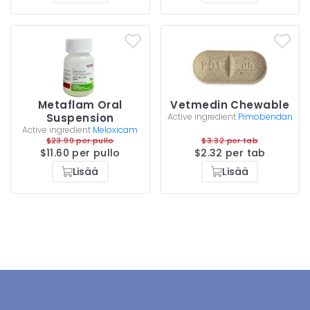
Metaflam Oral
Vetmedin Chewable
Suspension
Active ingredient
Pimobendan
Active ingredient
Meloxicam
$23.99 per pullo
$3.32 per tab
$11.60 per pullo
$2.32 per tab
Lisää
Lisää