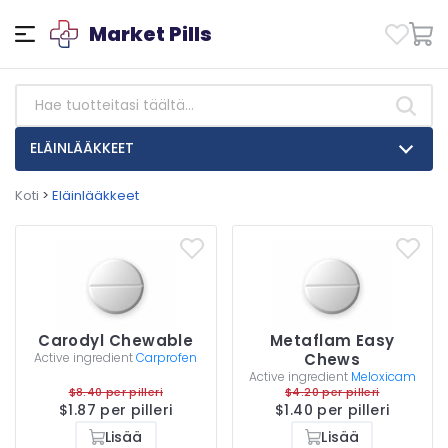
Market Pills
ELÄINLÄÄKKEET
Koti
>
Eläinlääkkeet
Carodyl Chewable
Metaflam Easy
Active ingredient
Carprofen
Chews
Active ingredient
Meloxicam
$8.40 per pilleri
$4.20 per pilleri
$1.87 per pilleri
$1.40 per pilleri
Lisää
Lisää