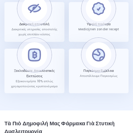
Διακριτική αποστολή
Υψηλή ποιότητα
Διακριτικές υπηρεσίες αποστολής
Medicijnen zonder recept
χωρίς επιπλέον κόστος
Ξεκλειδώστε Αποκλειστικές
Παγκόσμια Εμβέλεια
Εκπτώσεις
Αποστέλλουμε Παγκοσμίως
Εξοικονομήστε 10% απλώς
χρησιμοποιώντας κρυπτονόμισμα
Τὰ Πιὸ Δημοφιλή Μας Φάρμακα Γιὰ Στυτικὴ
Δυσλειτουργία