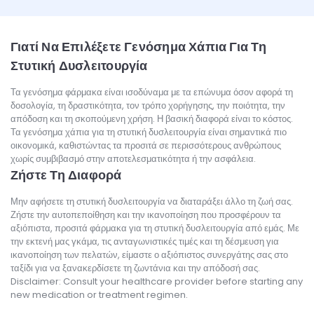
Γιατί Να Επιλέξετε Γενόσημα Χάπια Για Τη
Στυτική Δυσλειτουργία
Τα γενόσημα φάρμακα είναι ισοδύναμα με τα επώνυμα όσον αφορά τη
δοσολογία, τη δραστικότητα, τον τρόπο χορήγησης, την ποιότητα, την
απόδοση και τη σκοπούμενη χρήση. Η βασική διαφορά είναι το κόστος.
Τα γενόσημα χάπια για τη στυτική δυσλειτουργία είναι σημαντικά πιο
οικονομικά, καθιστώντας τα προσιτά σε περισσότερους ανθρώπους
χωρίς συμβιβασμό στην αποτελεσματικότητα ή την ασφάλεια.
Ζήστε Τη Διαφορά
Μην αφήσετε τη στυτική δυσλειτουργία να διαταράξει άλλο τη ζωή σας.
Ζήστε την αυτοπεποίθηση και την ικανοποίηση που προσφέρουν τα
αξιόπιστα, προσιτά φάρμακα για τη στυτική δυσλειτουργία από εμάς. Με
την εκτενή μας γκάμα, τις ανταγωνιστικές τιμές και τη δέσμευση για
ικανοποίηση των πελατών, είμαστε ο αξιόπιστος συνεργάτης σας στο
ταξίδι για να ξανακερδίσετε τη ζωντάνια και την απόδοσή σας.
Disclaimer: Consult your healthcare provider before starting any
new medication or treatment regimen.