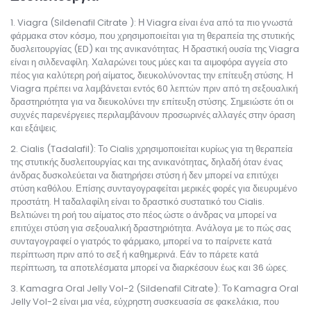
Viagra (Sildenafil Citrate ): Η Viagra είναι ένα από τα πιο γνωστά
φάρμακα στον κόσμο, που χρησιμοποιείται για τη θεραπεία της στυτικής
δυσλειτουργίας (ED) και της ανικανότητας. Η δραστική ουσία της Viagra
είναι η σιλδεναφίλη. Χαλαρώνει τους μύες και τα αιμοφόρα αγγεία στο
πέος για καλύτερη ροή αίματος, διευκολύνοντας την επίτευξη στύσης. Η
Viagra πρέπει να λαμβάνεται εντός 60 λεπτών πριν από τη σεξουαλική
δραστηριότητα για να διευκολύνει την επίτευξη στύσης. Σημειώστε ότι οι
συχνές παρενέργειες περιλαμβάνουν προσωρινές αλλαγές στην όραση
και εξάψεις.
Cialis (Tadalafil): Το Cialis χρησιμοποιείται κυρίως για τη θεραπεία
της στυτικής δυσλειτουργίας και της ανικανότητας, δηλαδή όταν ένας
άνδρας δυσκολεύεται να διατηρήσει στύση ή δεν μπορεί να επιτύχει
στύση καθόλου. Επίσης συνταγογραφείται μερικές φορές για διευρυμένο
προστάτη. Η ταδαλαφίλη είναι το δραστικό συστατικό του Cialis.
Βελτιώνει τη ροή του αίματος στο πέος ώστε ο άνδρας να μπορεί να
επιτύχει στύση για σεξουαλική δραστηριότητα. Ανάλογα με το πώς σας
συνταγογραφεί ο γιατρός το φάρμακο, μπορεί να το παίρνετε κατά
περίπτωση πριν από το σεξ ή καθημερινά. Εάν το πάρετε κατά
περίπτωση, τα αποτελέσματα μπορεί να διαρκέσουν έως και 36 ώρες.
Kamagra Oral Jelly Vol-2 (Sildenafil Citrate): Το Kamagra Oral
Jelly Vol-2 είναι μια νέα, εύχρηστη συσκευασία σε φακελάκια, που