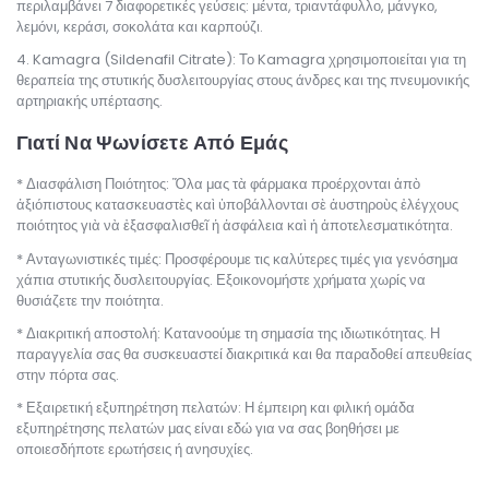
περιλαμβάνει 7 διαφορετικές γεύσεις: μέντα, τριαντάφυλλο, μάνγκο,
λεμόνι, κεράσι, σοκολάτα και καρπούζι.
Kamagra (Sildenafil Citrate): Το Kamagra χρησιμοποιείται για τη
θεραπεία της στυτικής δυσλειτουργίας στους άνδρες και της πνευμονικής
αρτηριακής υπέρτασης.
Γιατί Να Ψωνίσετε Από Εμάς
Διασφάλιση Ποιότητος: Ὅλα μας τὰ φάρμακα προέρχονται ἀπὸ
ἀξιόπιστους κατασκευαστὲς καὶ ὑποβάλλονται σὲ ἀυστηροὺς ἐλέγχους
ποιότητος γιὰ νὰ ἐξασφαλισθεῖ ἡ ἀσφάλεια καὶ ἡ ἀποτελεσματικότητα.
Ανταγωνιστικές τιμές: Προσφέρουμε τις καλύτερες τιμές για γενόσημα
χάπια στυτικής δυσλειτουργίας. Εξοικονομήστε χρήματα χωρίς να
θυσιάζετε την ποιότητα.
Διακριτική αποστολή: Κατανοούμε τη σημασία της ιδιωτικότητας. Η
παραγγελία σας θα συσκευαστεί διακριτικά και θα παραδοθεί απευθείας
στην πόρτα σας.
Εξαιρετική εξυπηρέτηση πελατών: Η έμπειρη και φιλική ομάδα
εξυπηρέτησης πελατών μας είναι εδώ για να σας βοηθήσει με
οποιεσδήποτε ερωτήσεις ή ανησυχίες.