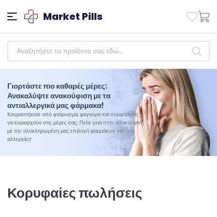
Market Pills
Γιορτάστε πιο καθαρές μέρες:
Ενδυναμώνοντας την υγεία: Αποκτήστε
Ανακαλύψτε ανακούφιση με τα
αξιόπιστα αντιβιοτικά φάρμακα σήμερα!
αντιαλλεργικά μας φάρμακα!
Αναλάβετε τον έλεγχο της υγείας σας σήμερα. Αγοράστε
Κουραστήκατε από φτάρνισμα, φαγούρα και συμφόρηση
την επιλογή μας από αξιόπιστα φάρμακα αντιβιοτικών και
να κυριαρχούν στις μέρες σας; Πείτε γεια στην ανακούφιση
ζήστε τη διαφορά που μπορεί να κάνει η ποιότητα και η
με την ολοκληρωμένη μας επιλογή φαρμάκων για
αξιοπιστία στο ταξίδι σας προς την ευεξία
αλλεργίες!
Κορυφαίες πωλήσεις