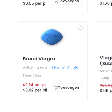
Toevoegen
$0.55 per pil
$1.66 
Viag
Brand Viagra
(Sub
Active ingredient
Sildenafil Citrate
Active 
50mg
100mg
100mg
$9.64 per pil
$2.66 
Toevoegen
$3.02 per pil
$1.15 p