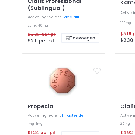
Cialis Professional
Kama
(Sublingual)
Active 
Active ingredient
Tadalafil
100mg
20mg
40mg
$5.28 per pil
Toevoegen
$2.11 per pil
Propecia
Ciali
Active ingredient
Finasteride
Active 
1mg
5mg
20mg
$1.24 per pil
$4.92 