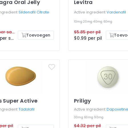
gra Oral Jelly
Levitra
ingredient
Sildenafil Citrate
Active ingredient
Vardenafil
10mg
20mg
40mg
60mg
$5.19 per sachet
$5.85 per pil
Toevoegen
Toevo
$2.30 per sachet
$0.99 per pil
s Super Active
Priligy
ingredient
Tadalafil
Active ingredient
Dapoxetin
30mg
60mg
90mg
per pil
$4.32 per pil