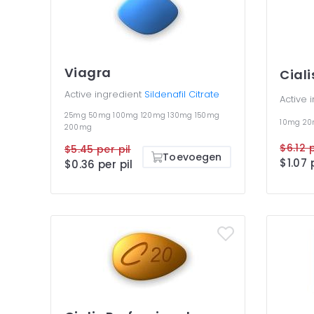
Viagra
Ciali
Active ingredient
Sildenafil Citrate
Active 
25mg
50mg
100mg
120mg
130mg
150mg
10mg
2
200mg
$6.12 p
$5.45 per pil
Toevoegen
$1.07 
$0.36 per pil