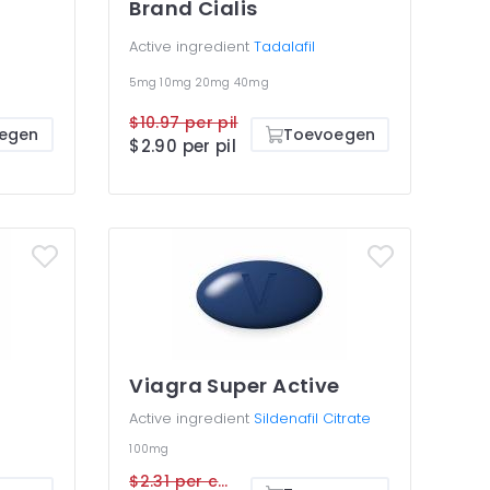
Brand Cialis
Active ingredient
Tadalafil
5mg
10mg
20mg
40mg
$10.97 per pil
egen
Toevoegen
$2.90 per pil
Viagra Super Active
e
Active ingredient
Sildenafil Citrate
100mg
$2.31 per cap