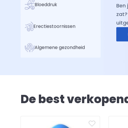
Neem
Bloeddruk
gezo
anti
Erectiestoornissen
dat 
make
Algemene gezondheid
De best verkopen