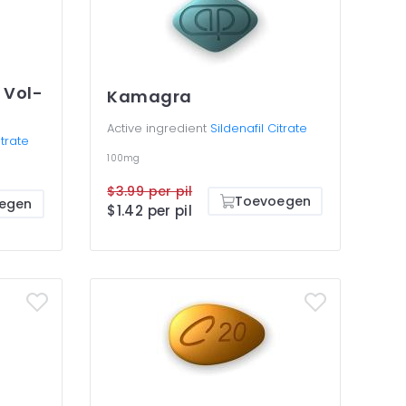
 Vol-
Kamagra
Active ingredient
Sildenafil Citrate
itrate
100mg
$3.99 per pil
Toevoegen
egen
$1.42 per pil