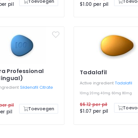
Toevoegen
Toevo
per pil
$1.00 per pil
ra Professional
Tadalafil
lingual)
Active ingredient
Tadalafil
ingredient
Sildenafil Citrate
10mg
20mg
40mg
60mg
80mg
$6.12 per pil
per pil
Toevo
Toevoegen
$1.07 per pil
er pil