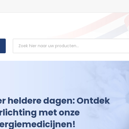
rsterk je gezondheid:
ijg vandaag nog toegang
t betrouwbare
tibiotica!