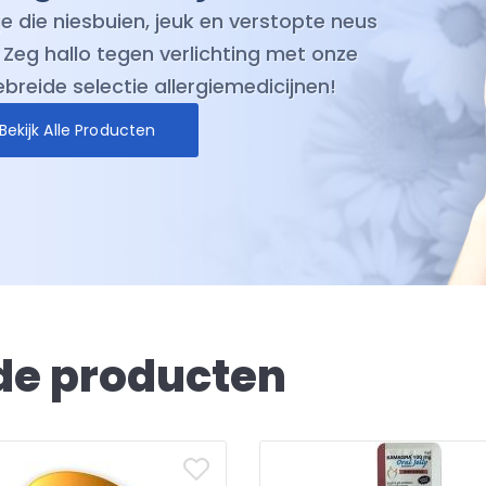
 vandaag nog de leiding over uw
ndheid. Shop onze selectie van vertrouwde
biotica medicijnen en ervaar het verschil
kwaliteit en betrouwbaarheid kunnen
n in uw reis naar welzijn.
Bekijk Alle Producten
de producten