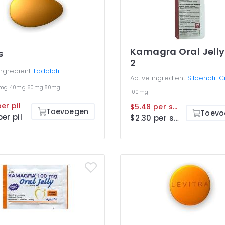
Kamagra Oral Jelly
s
2
ingredient
Tadalafil
Active ingredient
Sildenafil C
0mg
40mg
60mg
80mg
100mg
er pil
$5.48 per sachet
Toevoegen
Toevo
per pil
$2.30 per sachet