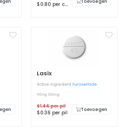
egen
Toevoegen
$0.80 per cap
Lasix
Active ingredient
Furosemide
40mg
100mg
$1.44 per pil
egen
Toevoegen
$0.36 per pil