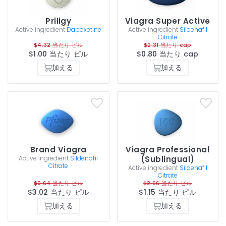
Priligy
Viagra Super Active
Active ingredient
Dapoxetine
Active ingredient
Sildenafil
Citrate
$4.32 当たり ピル
$2.31 当たり cap
$1.00 当たり ピル
$0.80 当たり cap
加える
加える
Brand Viagra
Viagra Professional
Active ingredient
Sildenafil
(Sublingual)
Citrate
Active ingredient
Sildenafil
Citrate
$9.64 当たり ピル
$2.66 当たり ピル
$3.02 当たり ピル
$1.15 当たり ピル
加える
加える