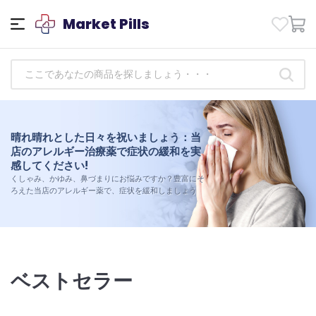
Market Pills
健康改善：信頼できる抗生物質医薬品に
晴れ晴れとした日々を祝いましょう：当
今すぐゲットしましょう!
店のアレルギー治療薬で症状の緩和を実
今日から健康管理を始めましょう。信頼できる当店の抗
感してください!
生物質医薬品のセレクションから薬を購入し、ウェルネ
くしゃみ、かゆみ、鼻づまりにお悩みですか？豊富にそ
スな日々に向けて服用する高品質で信頼性の高い薬によ
ろえた当店のアレルギー薬で、症状を緩和しましょう
る体の違いを体験してください。
ベストセラー