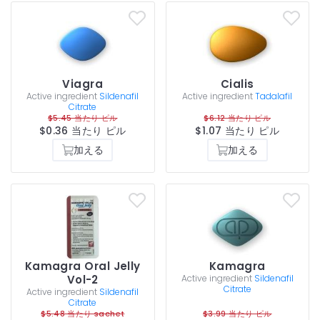
Viagra
Cialis
Active ingredient
Sildenafil
Active ingredient
Tadalafil
Citrate
$5.45 当たり ピル
$6.12 当たり ピル
$0.36 当たり ピル
$1.07 当たり ピル
加える
加える
Kamagra Oral Jelly
Kamagra
Vol-2
Active ingredient
Sildenafil
Citrate
Active ingredient
Sildenafil
Citrate
$5.48 当たり sachet
$3.99 当たり ピル