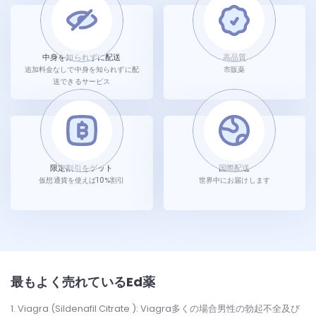
中身を知られずに配送
高品質
追加料金なしで中身を知られずに配
市販薬
送できるサービス
限定割引をゲット
国際配送
仮想通貨を使えば10%割引
世界中にお届けします
最もよく売れているEd薬
Viagra (Sildenafil Citrate ): Viagra多くの場合男性の勃起不全及び