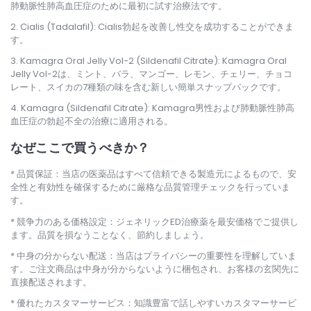
肺動脈性肺高血圧症のために最初に試す治療法です。
Cialis (Tadalafil): Cialis勃起を改善し性交を成功することができま
す。
Kamagra Oral Jelly Vol-2 (Sildenafil Citrate): Kamagra Oral
Jelly Vol-2は、ミント、バラ、マンゴー、レモン、チェリー、チョコ
レート、スイカの7種類の味を含む新しい簡単スナップパックです。
Kamagra (Sildenafil Citrate): Kamagra男性および肺動脈性肺高
血圧症の勃起不全の治療に適用される。
なぜここで買うべきか？
品質保証：当店の医薬品はすべて信頼できる製造元によるもので、安
全性と有効性を確保するために厳格な品質管理チェックを行っていま
す。
競争力のある価格設定：ジェネリックED治療薬を最安価格でご提供し
ます。品質を損なうことなく、節約しましょう。
中身の分からない配送：当店はプライバシーの重要性を理解していま
す。ご注文商品は中身が分からないように梱包され、お客様の玄関先に
直接配送されます。
優れたカスタマーサービス：知識豊富で話しやすいカスタマーサービ