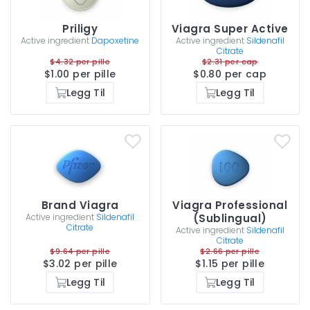
Priligy
Viagra Super Active
Active ingredient
Dapoxetine
Active ingredient
Sildenafil
Citrate
$4.32 per pille
$2.31 per cap
$1.00 per pille
$0.80 per cap
Legg Til
Legg Til
Brand Viagra
Viagra Professional
Active ingredient
Sildenafil
(Sublingual)
Citrate
Active ingredient
Sildenafil
Citrate
$9.64 per pille
$2.66 per pille
$3.02 per pille
$1.15 per pille
Legg Til
Legg Til