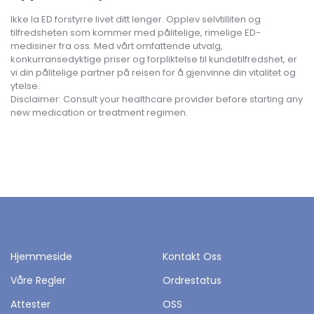
Ikke la ED forstyrre livet ditt lenger. Opplev selvtilliten og
tilfredsheten som kommer med pålitelige, rimelige ED-
medisiner fra oss. Med vårt omfattende utvalg,
konkurransedyktige priser og forpliktelse til kundetilfredshet, er
vi din pålitelige partner på reisen for å gjenvinne din vitalitet og
ytelse.
Disclaimer: Consult your healthcare provider before starting any
new medication or treatment regimen.
Hjemmeside
Kontakt Oss
Våre Regler
Ordrestatus
Attester
OSS