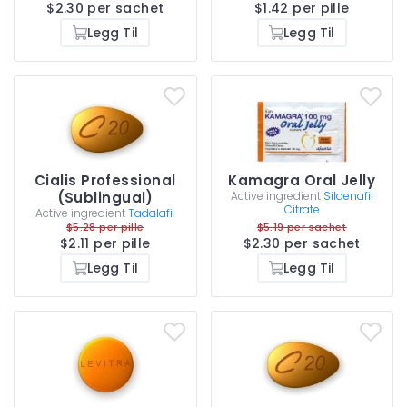
$2.30 per sachet
$1.42 per pille
Legg Til
Legg Til
Cialis Professional
Kamagra Oral Jelly
(Sublingual)
Active ingredient
Sildenafil
Citrate
Active ingredient
Tadalafil
$5.28 per pille
$5.19 per sachet
$2.11 per pille
$2.30 per sachet
Legg Til
Legg Til