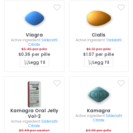
Viagra
Cialis
Active ingredient
Sildenafil
Active ingredient
Tadalafil
Citrate
$5.45 per pille
$6.12 per pille
$0.36 per pille
$1.07 per pille
Legg Til
Legg Til
Kamagra Oral Jelly
Kamagra
Vol-2
Active ingredient
Sildenafil
Citrate
Active ingredient
Sildenafil
Citrate
$5.48 per sachet
$3.99 per pille