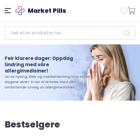
Market Pills
Styrke helsen: Få tilgang til
Feir klarere dager: Oppdag
pålitelige antibiotika medisiner i
lindring med våre
dag!
allergimedisiner!
Ta kontroll over helsen din i dag. Handle vårt
Lei av nysing, kløe og overbelastning som styrer
utvalg av pålitelige antibiotika medisiner og
dagene dine? Si hei til lettelse med vårt
opplev forskjellen som kvalitet og pålitelighet
omfattende utvalg av allergimedisiner!
kan utgjøre i reisen din mot velvære
Bestselgere