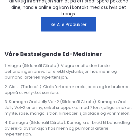
all viktig informasjon samlet på ett sted! Spore pakkene
dine, handle online og kom i kontakt med oss hvis det
trengs.
Se Alle Produkter
Våre Bestselgende Ed-Medisiner
Viagra (Sildenafil Citrate ): Viagra er ofte den første
behandlingen prøvd for erektil dysfunksjon hos menn og
pulmonal arteriell hypertensjon.
Cialis (Tadalafil): Cialis forbedrer ereksjonen og lar brukeren
oppnå et vellykket samleie.
Kamagra Oral Jelly Vol-2 (Sildenafil Citrate): Kamagra Oral
Jelly Vol-2 er en ny, enkel snappakke med 7 forskjellige smaker:
mynte, rose, mango, sitron, kirsebær, sjokolade og vannmelon.
Kamagra (Sildenafil Citrate): Kamagra er brukt til behandling
av erektil dysfunksjon hos menn og pulmonal arteriell
hypertensjon.