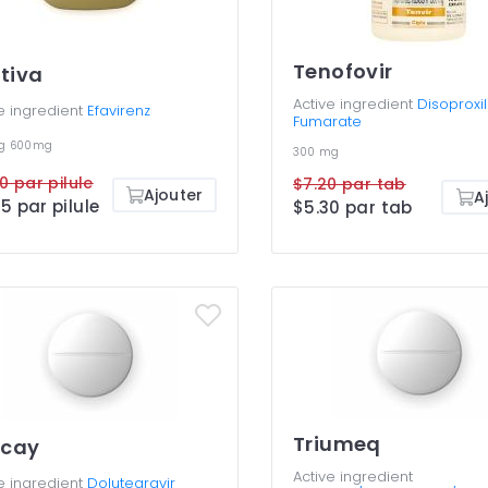
Tenofovir
tiva
Active ingredient
Disoproxil
e ingredient
Efavirenz
Fumarate
mg
600mg
300 mg
00 par pilule
$7.20 par tab
Ajouter
A
5 par pilule
$5.30 par tab
Triumeq
icay
Active ingredient
e ingredient
Dolutegravir