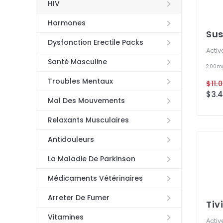
HIV
Hormones
Sus
Dysfonction Erectile Packs
Activ
Santé Masculine
200
Troubles Mentaux
$11.
$3.4
Mal Des Mouvements
Relaxants Musculaires
Antidouleurs
La Maladie De Parkinson
Médicaments Vétérinaires
Arreter De Fumer
Tiv
Vitamines
Activ