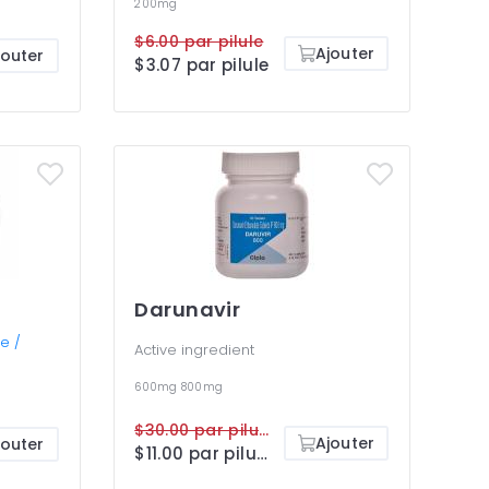
200mg
$6.00 par pilule
Ajouter
jouter
$3.07 par pilule
Darunavir
e /
Active ingredient
600mg
800mg
$30.00 par pilule
Ajouter
jouter
$11.00 par pilule