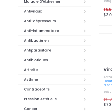
50mg
Maladie D'Alzheimer
$5.5
Antiviraux
$3.0
Anti-dépresseurs
Anti-inflammatoire
Antibactérien
Antiparasitaire
Antibiotiques
Vir
Arthrite
Activ
Asthme
Dolu
disop
Contraceptifs
50/3
Pression Artérielle
$11.
$7.3
Cancer