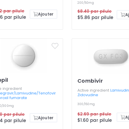
200/50mg
2 par pilule
$8.40 par pilule
Ajouter
A
6 par pilule
$5.86 par pilule
opil
Combivir
e ingredient
Active ingredient
Lamivudin
tegravir/Lamivudine/Tenofovir
Zidovudine
roxil fumarate
300/150mg
00/300mg
$2.69 par pilule
00 par pilule
A
Ajouter
$1.60 par pilule
4 par pilule