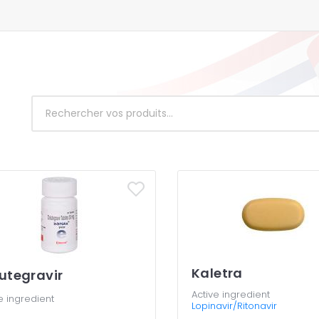
Kaletra
utegravir
Active ingredient
e ingredient
Lopinavir/Ritonavir