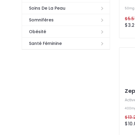
Soins De La Peau
50mg
$5.5
Somnifères
$3.2
Obésité
Santé Féminine
Ze
Activ
400m
$13.
$10.