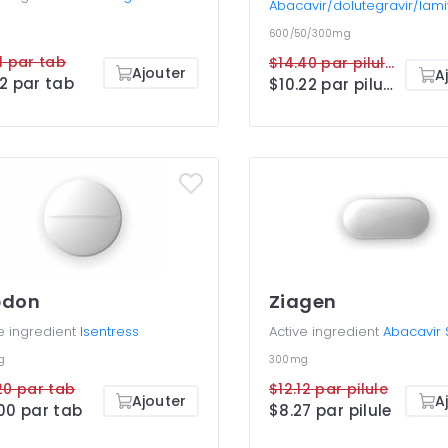
Abacavir/dolutegravir/lam
600/50/300mg
1 par tab
$14.40 par pilule
Ajouter
A
2 par tab
$10.22 par pilule
pdon
Ziagen
e ingredient
Isentress
Active ingredient
Abacavir 
g
300mg
20 par tab
$12.12 par pilule
Ajouter
A
00 par tab
$8.27 par pilule