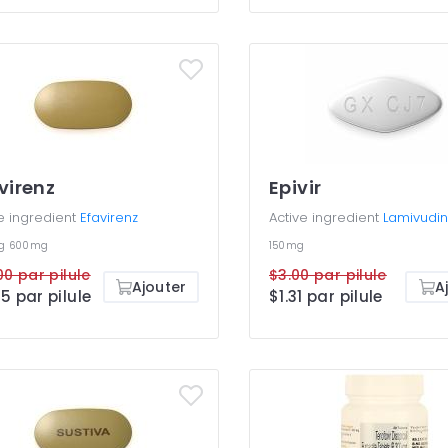
virenz
Epivir
e ingredient
Efavirenz
Active ingredient
Lamivudi
mg
600mg
150mg
00 par pilule
$3.00 par pilule
Ajouter
A
5 par pilule
$1.31 par pilule