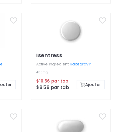
Isentress
ne
Active ingredient
Raltegravir
400mg
$10.56 par tab
jouter
Ajouter
$8.58 par tab