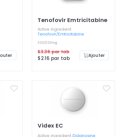
Tenofovir Emtricitabine
Active ingredient
Tenofovir/Emtricitabine
300/200mg
$3.36 par tab
jouter
Ajouter
$2.16 par tab
Videx EC
Active ingredient
Didanosine