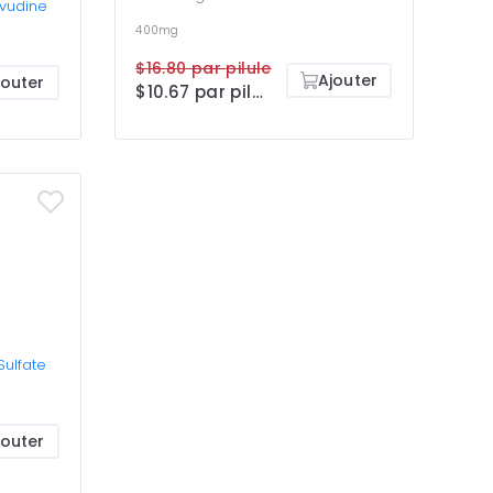
ivudine
400mg
$16.80 par pilule
Ajouter
jouter
$10.67 par pilule
Sulfate
jouter