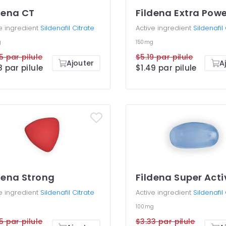
dena CT
Fildena Extra Pow
e ingredient
Sildenafil Citrate
Active ingredient
Sildenafil
g
150mg
5 par pilule
$5.19 par pilule
Ajouter
A
8 par pilule
$1.49 par pilule
dena Strong
Fildena Super Acti
e ingredient
Sildenafil Citrate
Active ingredient
Sildenafil
g
100mg
5 par pilule
$3.33 par pilule