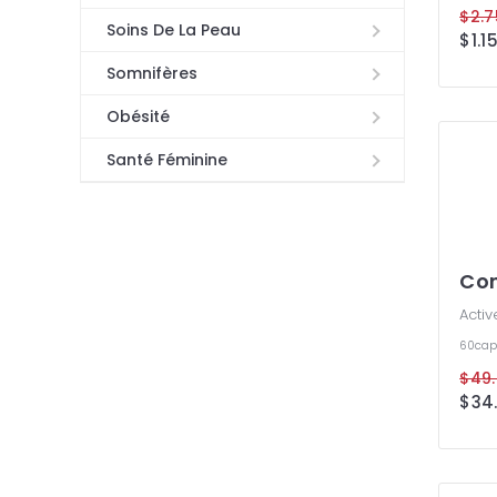
$2.7
Soins De La Peau
$1.1
Somnifères
Obésité
Santé Féminine
Con
Activ
60cap