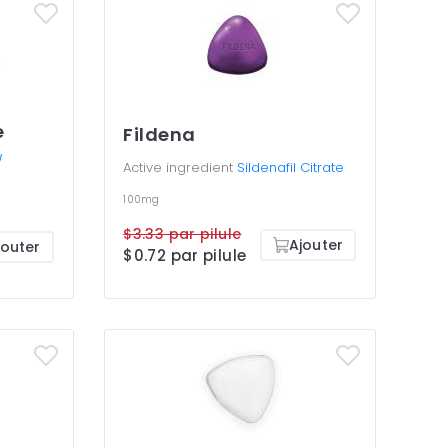
e
Fildena
/
Active ingredient
Sildenafil Citrate
100mg
$3.33 par pilule
Ajouter
jouter
$0.72 par pilule