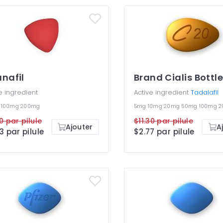
nafil
Brand Cialis Bottl
e ingredient
Active ingredient
Tadalafil
g
100mg
200mg
5mg
10mg
20mg
50mg
100mg
2
0 par pilule
$11.30 par pilule
Ajouter
A
3 par pilule
$2.77 par pilule