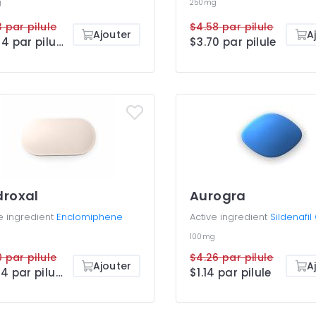
g
250mg
3 par pilule
$4.58 par pilule
Ajouter
A
$0.44 par pilule
$3.70 par pilule
roxal
Aurogra
e ingredient
Enclomiphene
Active ingredient
Sildenafil
100mg
0 par pilule
$4.26 par pilule
Ajouter
A
$0.84 par pilule
$1.14 par pilule