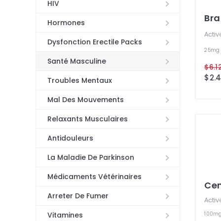
HIV
Bra
Hormones
Activ
Dysfonction Erectile Packs
25m
Santé Masculine
$6.1
$2.4
Troubles Mentaux
Mal Des Mouvements
Relaxants Musculaires
Antidouleurs
La Maladie De Parkinson
Médicaments Vétérinaires
Cen
Arreter De Fumer
Activ
100m
Vitamines