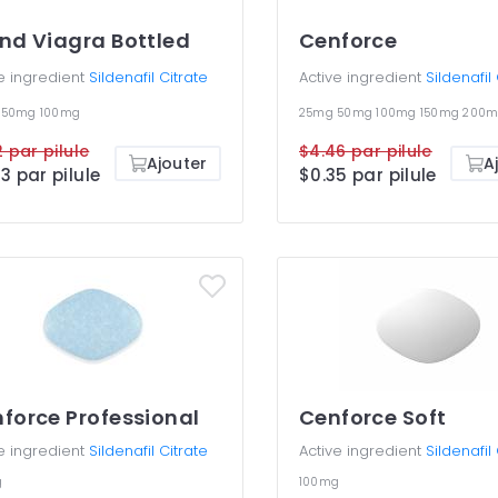
nd Viagra Bottled
Cenforce
e ingredient
Sildenafil Citrate
Active ingredient
Sildenafil
g
50mg
100mg
25mg
50mg
100mg
150mg
200m
2 par pilule
$4.46 par pilule
Ajouter
A
3 par pilule
$0.35 par pilule
force Professional
Cenforce Soft
e ingredient
Sildenafil Citrate
Active ingredient
Sildenafil
g
100mg