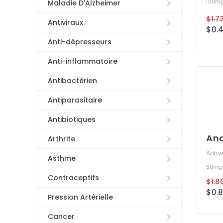
100m
Maladie D'Alzheimer
$1.7
Antiviraux
Anti-dépresseurs
Anti-inflammatoire
Antibactérien
Antiparasitaire
Antibiotiques
And
Arthrite
Activ
Asthme
50mg
Contraceptifs
$1.8
Pression Artérielle
Cancer