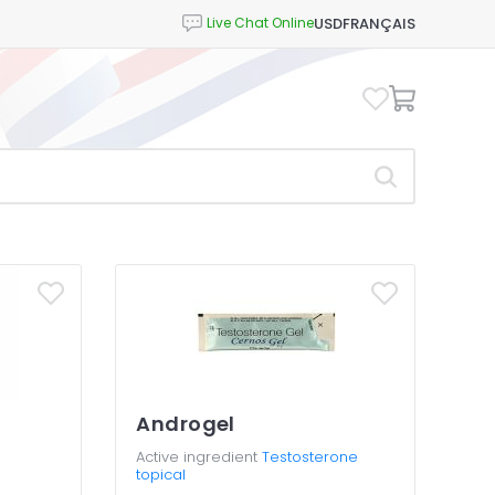
USD
FRANÇAIS
Androgel
Active ingredient
Testosterone
topical