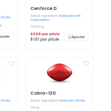
Cenforce D
Active ingredient
Sildenafil with
 Citrate
Dapoxetine
g
100/60mg
$3.68 par pilule
jouter
Ajouter
$1.61 par pilule
Cobra-120
 Citrate
Active ingredient
Sildenafil Citrate
120mg