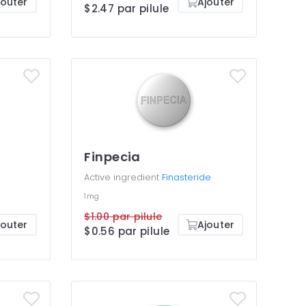
jouter
Ajouter
$2.47 par pilule
Finpecia
Active ingredient
Finasteride
1mg
$1.00 par pilule
jouter
Ajouter
$0.56 par pilule