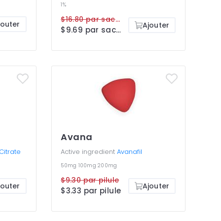
1%
$16.80 par sachet
jouter
Ajouter
$9.69 par sachet
Avana
 Citrate
Active ingredient
Avanafil
50mg
100mg
200mg
$9.30 par pilule
jouter
Ajouter
$3.33 par pilule