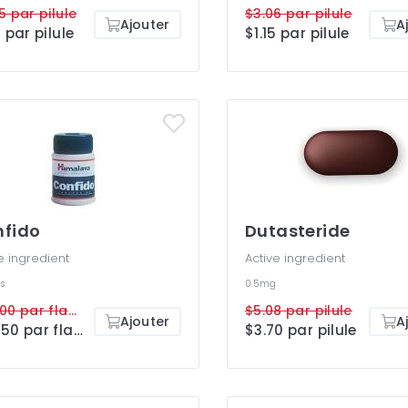
5 par pilule
$3.06 par pilule
Ajouter
A
5 par pilule
$1.15 par pilule
fido
Dutasteride
e ingredient
Active ingredient
s
0.5mg
$49.00 par flacon
$5.08 par pilule
Ajouter
A
$34.50 par flacon
$3.70 par pilule