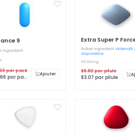
Extra Super P Forc
ance 9
Active ingredient
sildenafil 
e ingredient
dapoxetine
s
100/100mg
59 par pack
$6.60 par pilule
Ajouter
A
$38.66 par pack
$3.07 par pilule