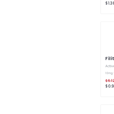
$1.3
Fili
Activ
10mg
$6.1
$0.9