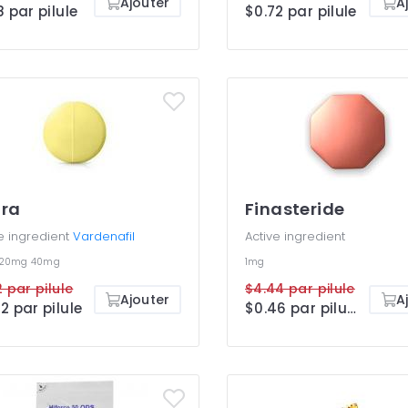
Ajouter
A
8 par pilule
$0.72 par pilule
tra
Finasteride
e ingredient
Vardenafil
Active ingredient
20mg
40mg
1mg
2 par pilule
$4.44 par pilule
Ajouter
A
2 par pilule
$0.46 par pilule