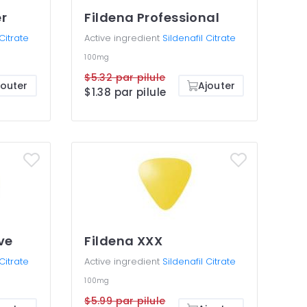
er
Fildena Professional
 Citrate
Active ingredient
Sildenafil Citrate
100mg
$5.32 par pilule
jouter
Ajouter
$1.38 par pilule
ve
Fildena XXX
 Citrate
Active ingredient
Sildenafil Citrate
100mg
$5.99 par pilule