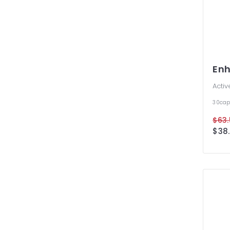
Enh
Activ
30cap
$63.