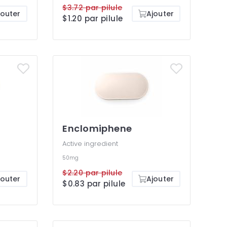
$3.72 par pilule
jouter
Ajouter
$1.20 par pilule
Enclomiphene
Active ingredient
50mg
$2.20 par pilule
jouter
Ajouter
$0.83 par pilule