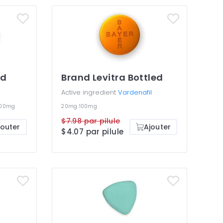
ed
Brand Levitra Bottled
Active ingredient
Vardenafil
00mg
20mg
100mg
$7.98 par pilule
jouter
Ajouter
$4.07 par pilule