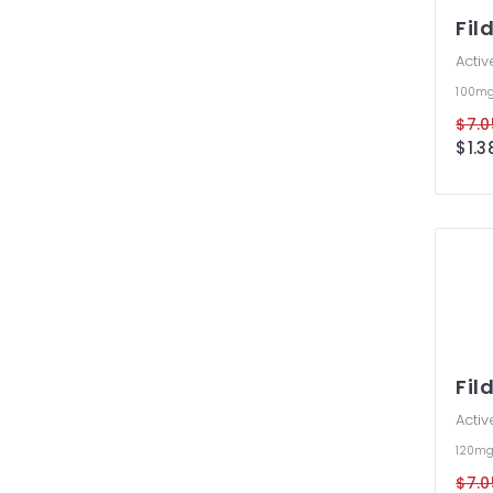
Fil
Activ
100m
$7.0
$1.3
Fil
Activ
120m
$7.0