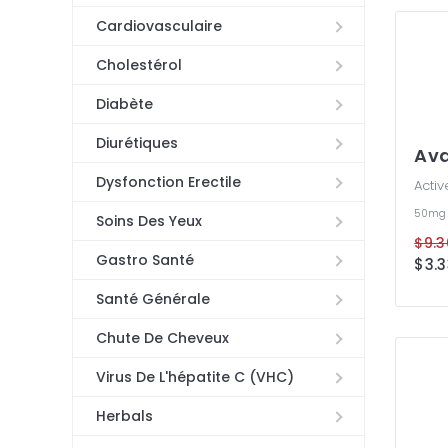
Cardiovasculaire
Cholestérol
Diabète
Diurétiques
Ava
Dysfonction Erectile
Activ
50m
Soins Des Yeux
$9.3
Gastro Santé
$3.3
Santé Générale
Chute De Cheveux
Virus De L'hépatite C (VHC)
Herbals