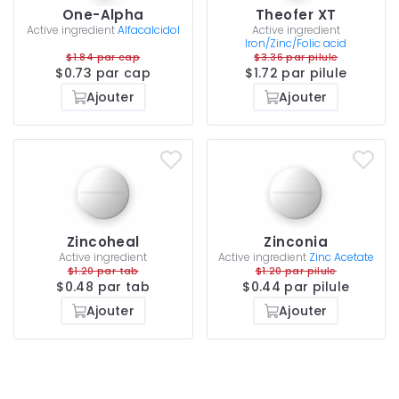
One-Alpha
Theofer XT
Active ingredient
Alfacalcidol
Active ingredient
Iron/Zinc/Folic acid
$1.84 par cap
$3.36 par pilule
$0.73 par cap
$1.72 par pilule
Ajouter
Ajouter
Zincoheal
Zinconia
Active ingredient
Active ingredient
Zinc Acetate
$1.20 par tab
$1.20 par pilule
$0.48 par tab
$0.44 par pilule
Ajouter
Ajouter