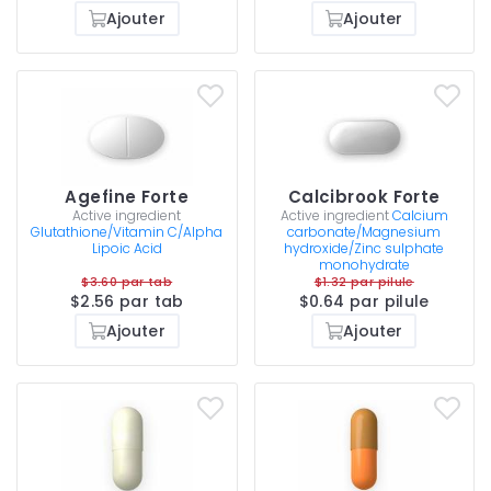
Ajouter
Ajouter
Agefine Forte
Calcibrook Forte
Active ingredient
Active ingredient
Calcium
Glutathione/Vitamin C/Alpha
carbonate/Magnesium
Lipoic Acid
hydroxide/Zinc sulphate
monohydrate
$3.60 par tab
$1.32 par pilule
$2.56 par tab
$0.64 par pilule
Ajouter
Ajouter