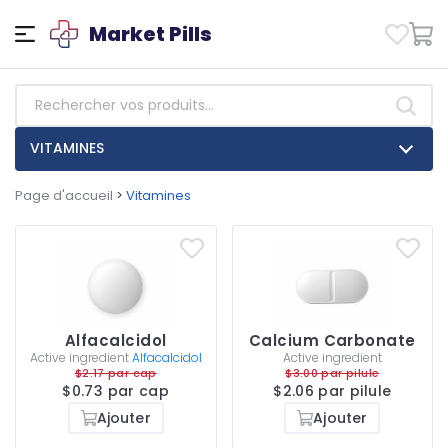
Market Pills
VITAMINES
Page d'accueil
>
Vitamines
Alfacalcidol
Calcium Carbonate
Active ingredient
Alfacalcidol
Active ingredient
$2.17 par cap
$3.00 par pilule
$0.73 par cap
$2.06 par pilule
Ajouter
Ajouter