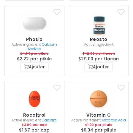
Phoslo
Reosto
Active ingredient
Calcium
Active ingredient
Acetate
$4.00 par pilule
$42.00 par flacon
$2.22 par pilule
$29.00 par flacon
Ajouter
Ajouter
Rocaltrol
Vitamin C
Active ingredient
Calcitriol
Active ingredient
Ascorbic Acid
$3.00 par cap
$1.00 par pilule
$1.67 par cap
$0.34 par pilule