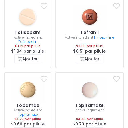
Tofisopam
Tofranil
Active ingredient
Active ingredient
Imipramine
Tofisopam
$3.12 par pilule
$2.00 par pilule
$1.94 par pilule
$0.51 par pilule
Ajouter
Ajouter
Topamax
Topiramate
Active ingredient
Active ingredient
Topiramate
$3.72 par pilule
$3.48 par pilule
$0.66 par pilule
$0.73 par pilule