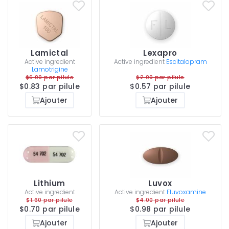
Lamictal
Lexapro
Active ingredient
Active ingredient
Escitalopram
Lamotrigine
$6.00 par pilule
$2.00 par pilule
$0.83 par pilule
$0.57 par pilule
Ajouter
Ajouter
Lithium
Luvox
Active ingredient
Active ingredient
Fluvoxamine
$1.60 par pilule
$4.00 par pilule
$0.70 par pilule
$0.98 par pilule
Ajouter
Ajouter