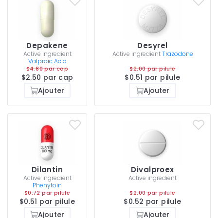
Depakene
Desyrel
Active ingredient
Active ingredient
Trazodone
Valproic Acid
$4.80 par cap
$2.00 par pilule
$2.50 par cap
$0.51 par pilule
Ajouter
Ajouter
Dilantin
Divalproex
Active ingredient
Active ingredient
Phenytoin
$0.72 par pilule
$2.00 par pilule
$0.51 par pilule
$0.52 par pilule
Ajouter
Ajouter