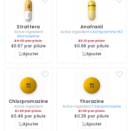
Strattera
Anafranil
Active ingredient
Active ingredient
Clomipramine HCI
Atomoxetine
$4.60 par pilule
$2.12 par pilule
$0.67 par pilule
$0.66 par pilule
Ajouter
Ajouter
Chlorpromazine
Thorazine
Active ingredient
Active ingredient
Chlorpromazine
$1.28 par pilule
$1.00 par pilule
$0.46 par pilule
$0.35 par pilule
Ajouter
Ajouter