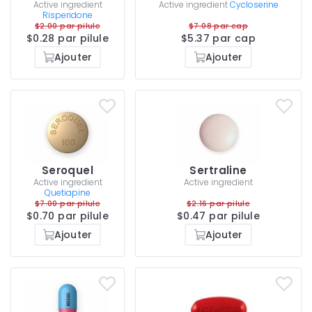
Active ingredient
Active ingredient
Cycloserine
Risperidone
$2.00 par pilule
$7.08 par cap
$0.28 par pilule
$5.37 par cap
Ajouter
Ajouter
Seroquel
Sertraline
Active ingredient
Active ingredient
Quetiapine
$7.00 par pilule
$2.16 par pilule
$0.70 par pilule
$0.47 par pilule
Ajouter
Ajouter