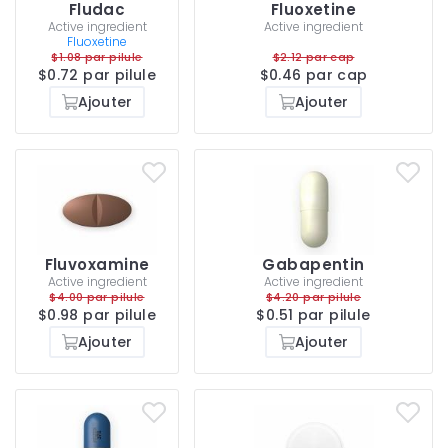
Fludac
Fluoxetine
Active ingredient
Active ingredient
Fluoxetine
$1.08 par pilule
$2.12 par cap
$0.72 par pilule
$0.46 par cap
Ajouter
Ajouter
Fluvoxamine
Gabapentin
Active ingredient
Active ingredient
$4.00 par pilule
$4.20 par pilule
$0.98 par pilule
$0.51 par pilule
Ajouter
Ajouter