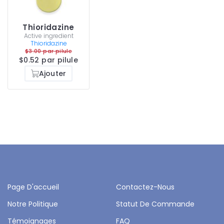
Thioridazine
Active ingredient
Thioridazine
$3.00 par pilule
$0.52 par pilule
Ajouter
Page D'accueil
Contactez-Nous
Notre Politique
Statut De Commande
Témoignages
FAQ