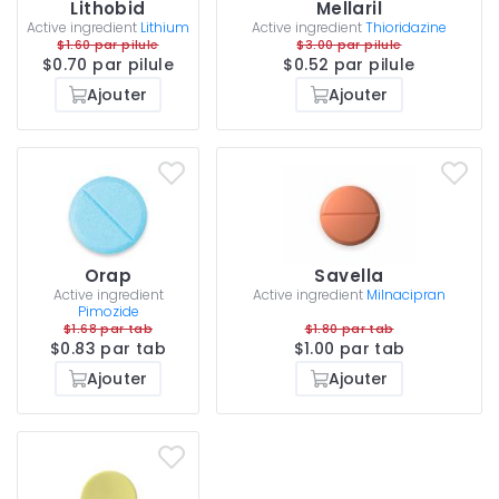
Lithobid
Mellaril
Active ingredient
Lithium
Active ingredient
Thioridazine
$1.60 par pilule
$3.00 par pilule
$0.70 par pilule
$0.52 par pilule
Ajouter
Ajouter
Orap
Savella
Active ingredient
Active ingredient
Milnacipran
Pimozide
$1.68 par tab
$1.80 par tab
$0.83 par tab
$1.00 par tab
Ajouter
Ajouter