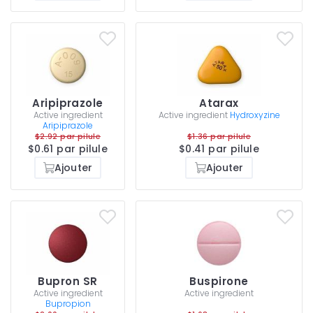
Aripiprazole
Atarax
Active ingredient
Active ingredient
Hydroxyzine
Aripiprazole
$2.92 par pilule
$1.36 par pilule
$0.61 par pilule
$0.41 par pilule
Ajouter
Ajouter
Bupron SR
Buspirone
Active ingredient
Active ingredient
Bupropion