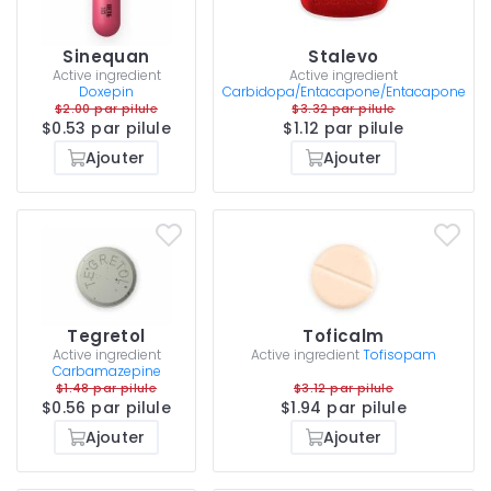
Sinequan
Stalevo
Active ingredient
Active ingredient
Doxepin
Carbidopa/Entacapone/Entacapone
$2.00 par pilule
$3.32 par pilule
$0.53 par pilule
$1.12 par pilule
Ajouter
Ajouter
Tegretol
Toficalm
Active ingredient
Active ingredient
Tofisopam
Carbamazepine
$1.48 par pilule
$3.12 par pilule
$0.56 par pilule
$1.94 par pilule
Ajouter
Ajouter