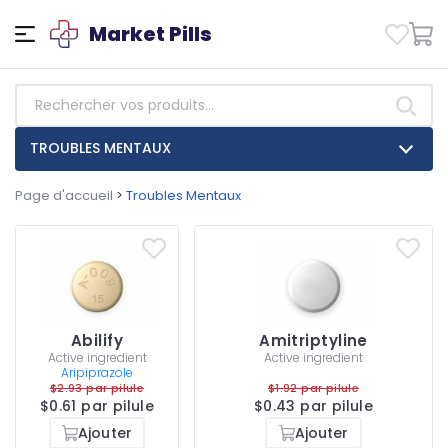
Market Pills
TROUBLES MENTAUX
Page d'accueil
>
Troubles Mentaux
Abilify
Amitriptyline
Active ingredient
Active ingredient
Aripiprazole
$2.93 par pilule
$1.92 par pilule
$0.61 par pilule
$0.43 par pilule
Ajouter
Ajouter