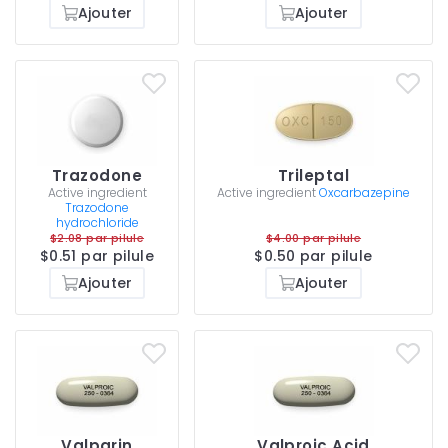
Ajouter
Ajouter
Trazodone
Trileptal
Active ingredient
Active ingredient
Oxcarbazepine
Trazodone
hydrochloride
$2.08 par pilule
$4.00 par pilule
$0.51 par pilule
$0.50 par pilule
Ajouter
Ajouter
Valparin
Valproic Acid