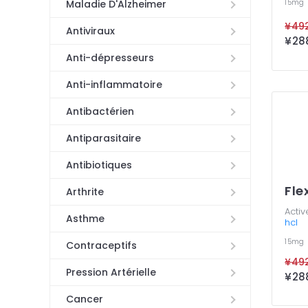
15mg
Maladie D'Alzheimer
Antiviraux
Anti-dépresseurs
Anti-inflammatoire
Antibactérien
Antiparasitaire
Antibiotiques
Fle
Arthrite
Activ
Asthme
hcl
15mg
Contraceptifs
Pression Artérielle
Cancer