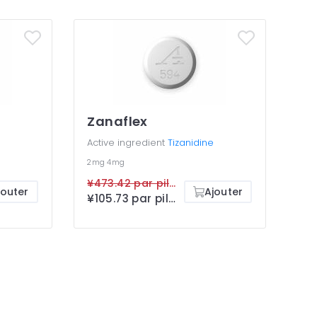
Zanaflex
Active ingredient
Tizanidine
2mg
4mg
¥473.42 par pilule
jouter
Ajouter
¥105.73 par pilule