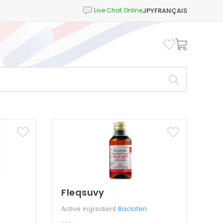
JPY
FRANÇAIS
Fleqsuvy
Active ingredient
Baclofen