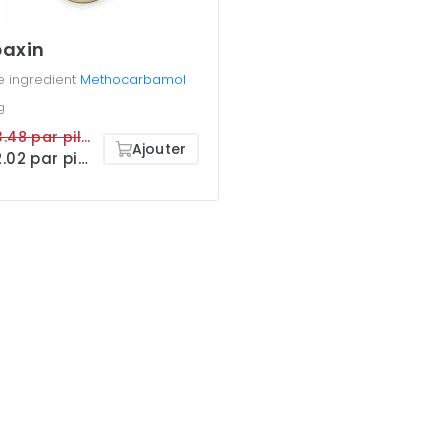
axin
e ingredient
Methocarbamol
g
¥353.48 par pilule
Ajouter
¥142.02 par pilule