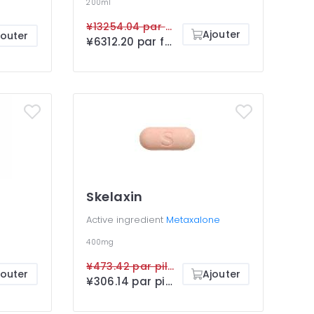
200ml
¥13254.04 par flacon
Ajouter
jouter
¥6312.20 par flacon
Skelaxin
Active ingredient
Metaxalone
400mg
¥473.42 par pilule
jouter
Ajouter
¥306.14 par pilule