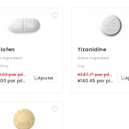
lofen
Tizanidine
e ingredient
Active ingredient
25mg
2mg
¥789.03 par pilule
¥347.17 par pilule
Ajouter
A
¥101.00 par pilule
¥140.45 par pilule