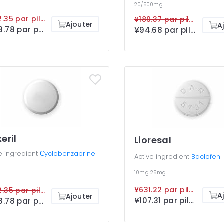
20/500mg
¥492.35 par pilule
¥189.37 par pilule
Ajouter
A
¥288.78 par pilule
¥94.68 par pilule
xeril
Lioresal
e ingredient
Сyclobenzaprine
Active ingredient
Baclofen
10mg
25mg
¥631.22 par pilule
¥492.35 par pilule
A
Ajouter
¥107.31 par pilule
¥288.78 par pilule