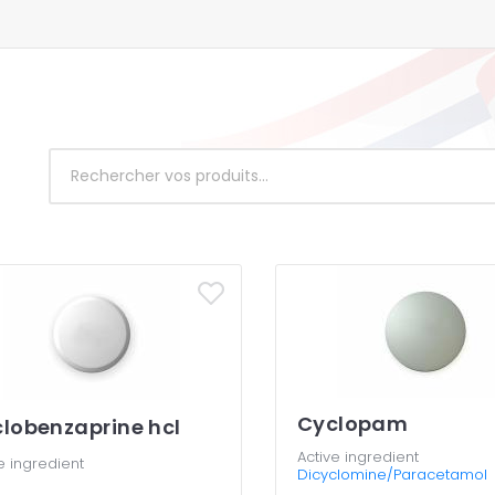
Cyclopam
lobenzaprine hcl
Active ingredient
e ingredient
Dicyclomine/Paracetamol